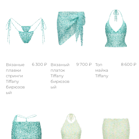
6 300 ₽
9 700 ₽
8 600 ₽
Вязаные
Вязаный
Топ
плавки
платок
майка
стринги
Tiffany
Tiffany
Tiffany
бирюзов
бирюзов
ый
ый