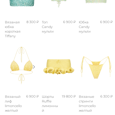
8 300 ₽
6 900 ₽
6 900 ₽
Вязаная
Топ
Юбка
юбка
Candy
Candy
короткая
мульти
мульти
Tiffany
6 900 ₽
19 800 ₽
6 300 ₽
Вязаный
Шорты
Вязаные
лиф
Ruffle
стринги
limoncello
лимонны
limoncello
желтый
й
желтый