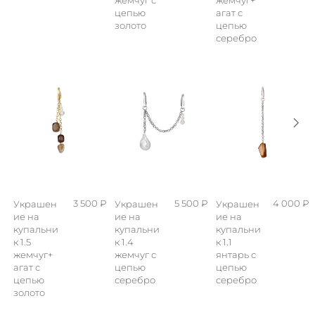
цепью
агат с
золото
цепью
серебро
3 500 ₽
5 500 ₽
4 000 ₽
Украшен
Украшен
Украшен
ие на
ие на
ие на
купальни
купальни
купальни
к 1.5
к 1.4
к 1.1
жемчуг+
жемчуг с
янтарь с
агат с
цепью
цепью
цепью
серебро
cеребро
золото