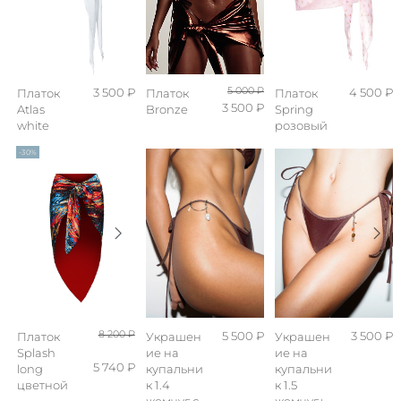
3 500 ₽
5 000 ₽
4 500 ₽
Платок
Платок
Платок
3 500 ₽
Atlas
Bronze
Spring
white
розовый
-30%
8 200 ₽
5 500 ₽
3 500 ₽
Платок
Украшен
Украшен
Splash
ие на
ие на
5 740 ₽
long
купальни
купальни
цветной
к 1.4
к 1.5
жемчуг с
жемчуг+