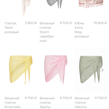
3 900 ₽
9 700 ₽
19 900 ₽
Платок
Вязаный
Юбка
Pearl
платок
Extra
розовый
Storm
Rosy
серебря
розовый
ный
9 700 ₽
9 700 ₽
9 700 ₽
Вязаный
Вязаный
Вязаный
платок
платок
платок
limoncello
Zephyr
Matcha