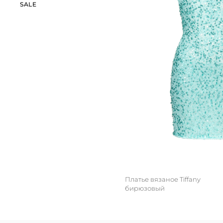
SALE
БРЮКИ И ШОРТЫ
НАКИДКИ
ХУДИ
ЮБКИ
Платье вязаное Tiffany
бирюзовый
M/L
S/M
XS/S