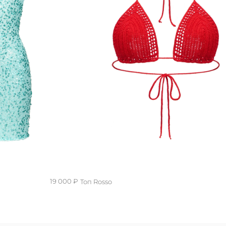
19 000 ₽
Топ Rosso
Onesize