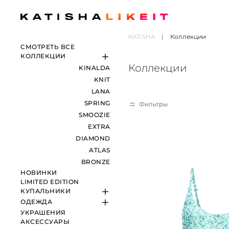
KATISHA
Коллекции
СМОТРЕТЬ ВСЕ
КОЛЛЕКЦИИ
Коллекции
KINALDA
KNIT
LANA
SPRING
Фильтры
SMOOZIE
EXTRA
DIAMOND
ATLAS
BRONZE
НОВИНКИ
LIMITED EDITION
КУПАЛЬНИКИ
ОДЕЖДА
ЛИФЫ
УКРАШЕНИЯ
ПЛАТЬЯ
ПЛАВКИ
АКСЕССУАРЫ
ТОПЫ
МОНОКИНИ