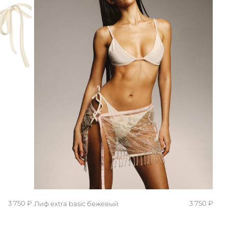
3 750 ₽
3 750 ₽
Лиф extra basic бежевый
M/L
S/M
XS/S