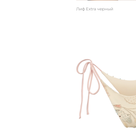
Лиф Extra черный
M/L
S/M
XS/S