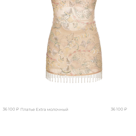
36 100 ₽
36 100 ₽
Платье Extra молочный
S/M
XS/S