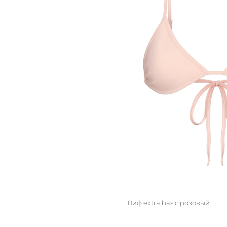
Лиф extra basic розовый
M/L
S/M
XS/S