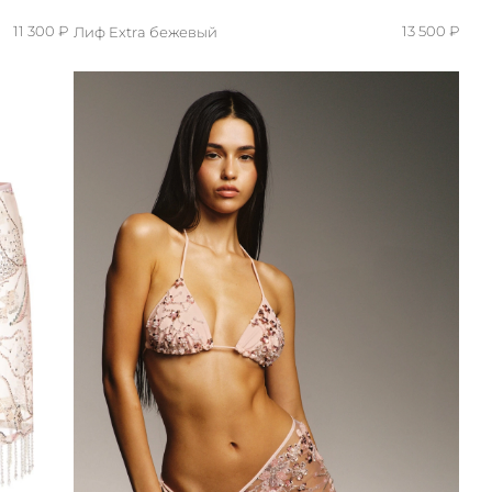
11 300 ₽
13 500 ₽
Лиф Extra бежевый
M/L
S/M
XS/S