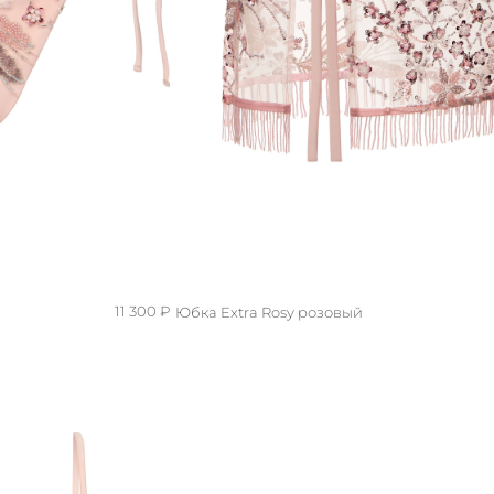
11 300 ₽
Юбка Extra Rosy розовый
S/M
XS/S