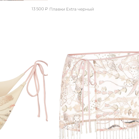
13 500 ₽
Плавки Extra черный
M/L
S/M
XS/S