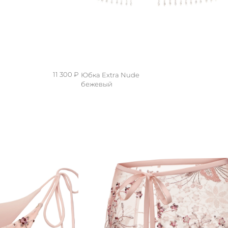
11 300 ₽
Юбка Extra Nude
бежевый
S/M
XS/S