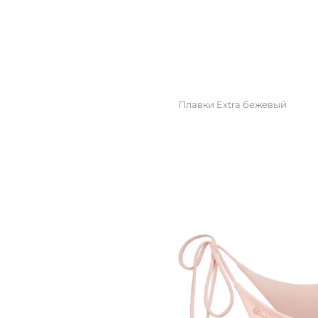
Плавки Extra бежевый
M/L
S/M
XS/S