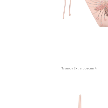
Плавки Extra розовый
M/L
S/M
XS/S