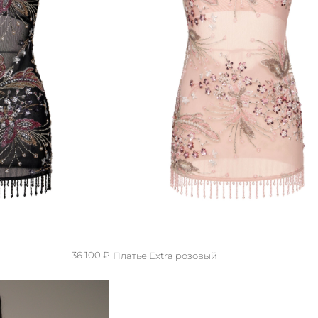
36 100 ₽
Платье Extra розовый
S/M
XS/S