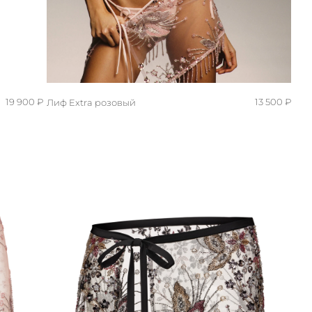
19 900 ₽
13 500 ₽
Лиф Extra розовый
M/L
S/M
XS/S