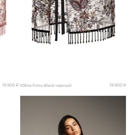
19 900 ₽
19 900 ₽
Юбка Extra Black черный
S/M
XS/S
onesize