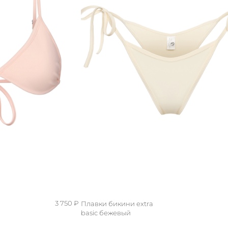
3 750 ₽
Плавки бикини extra
basic бежевый
M/L
S/M
XS/S