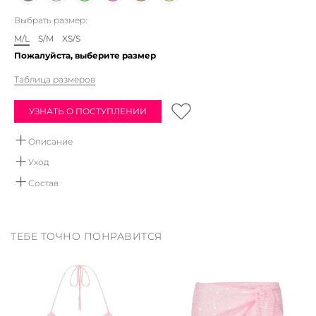
Выбрать размер:
M/L
S/M
XS/S
Пожалуйста, выберите размер
Таблица размеров
УЗНАТЬ О ПОСТУПЛЕНИИ
Описание
Вязаные плавки стринги из 100% премиального хлопка
Уход
Ручная стирка в воде не выше 30 градусов.
Состав
Мы рекомендуем использовать детское мыло, или
100% хлопок
средства не содержащие хлор и отбеливатели.
Сушить вертикально, вдали от отопительных приборов.
ТЕБЕ ТОЧНО ПОНРАВИТСЯ