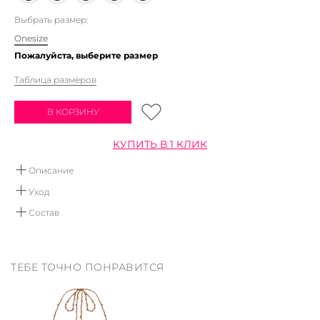
Выбрать размер:
Onesize
Пожалуйста, выберите размер
Таблица размеров
В КОРЗИНУ
КУПИТЬ В 1 КЛИК
Описание
Вязаный платок из 100% премиального хлопка.
Уход
Ручная стирка в воде не выше 30 градусов.
Состав
Мы рекомендуем использовать детское мыло, или
100% хлопок
средства не содержащие хлор и отбеливатели.
Сушить вертикально, вдали от отопительных приборов.
ТЕБЕ ТОЧНО ПОНРАВИТСЯ