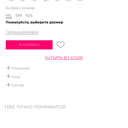
Выбрать размер:
M/L
S/M
XS/S
Пожалуйста, выберите размер
Таблица размеров
В КОРЗИНУ
КУПИТЬ В 1 КЛИК
Описание
Треугольный лиф ручной работы. Модель выполнена из 100%
Уход
премиального хлопка. Регулируется завязками.
Ручная стирка в воде не выше 30 градусов.
Состав
Мы рекомендуем использовать детское мыло, или
100% хлопок
средства не содержащие хлор и отбеливатели.
Сушить вертикально в дали от отопительных приборов.
ТЕБЕ ТОЧНО ПОНРАВИТСЯ