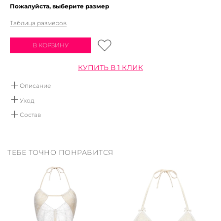
Пожалуйста, выберите размер
Таблица размеров
В КОРЗИНУ
КУПИТЬ В 1 КЛИК
Описание
Плавки бикини на завязках. Модель выполнена из фактурного
Уход
бифлекса. Декорирован поверх кружевом и бантиком
Ручная стирка в воде не выше 30 градусов.
Состав
Мы рекомендуем использовать детское мыло, или
80%полиамида, 20% эластана
средства не содержащие хлор и отбеливатели.
Сушить в дали от отопительных приборов.
ТЕБЕ ТОЧНО ПОНРАВИТСЯ