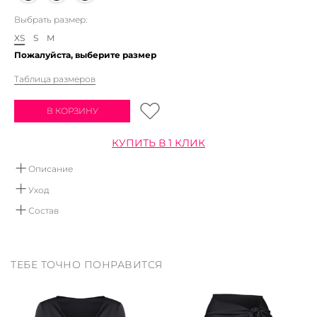
Выбрать размер:
XS
S
M
Пожалуйста, выберите размер
Таблица размеров
В КОРЗИНУ
КУПИТЬ В 1 КЛИК
Описание
Слитный купальник из плотного бифлекса с принтом и открытой
Уход
спиной
Ручная стирка в воде не выше 30 градусов.
Состав
Мы рекомендуем использовать детское мыло, или
95% полиэстер 5%эластан
средства не содержащие хлор и отбеливатели.
Сушить вдали от отопительных приборов
ТЕБЕ ТОЧНО ПОНРАВИТСЯ