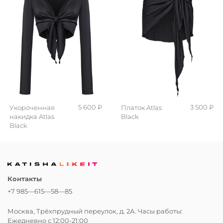
5 600 ₽
3 500 ₽
Укороченная
Платок Atlas
накидка Atlas
Black
Black
Контакты
+7 985—615—58—85
Москва, Трёхпрудный переулок, д. 2А. Часы работы:
Ежедневно с 12:00-21:00