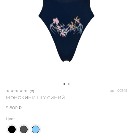
арт.
00345
(0)
МОНОКИНИ LILY СИНИЙ
9 800 ₽
Цвет