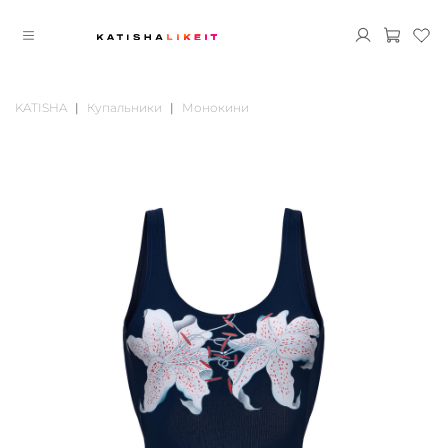
KATISHA
Купальники
Монокини