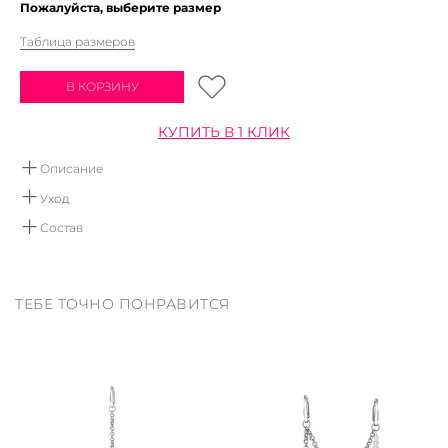
Пожалуйста, выберите размер
Таблица размеров
В КОРЗИНУ
КУПИТЬ В 1 КЛИК
Описание
Лиф бикини с треугольной чашкой на завязках. Модель
Уход
выполнена из эластичного бифлекса с контрастной отстрочкой.
Состав
Ручная стирка в воде не выше 30 градусов.
95% полиэстер 5%эластан
Мы рекомендуем использовать детское мыло, или
средства не содержащие хлор и отбеливатели.
Сушить вдали от отопительных приборов
ТЕБЕ ТОЧНО ПОНРАВИТСЯ